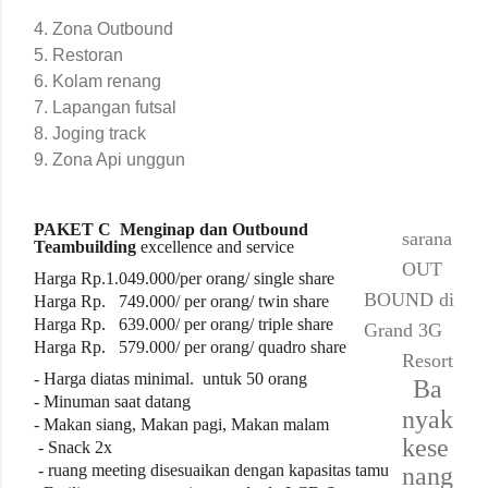
4. Zona Outbound
5. Restoran
6. Kolam renang
7. Lapangan futsal
8. Joging track
9. Zona Api unggun
PAKET C
Menginap dan Outbound
sarana
Teambuilding
excellence and service
OUT
Harga Rp.1.049
.000/per orang/ single share
BOUND di
Harga Rp. 749.000/ per orang/ twin share
Harga Rp. 639.000/ per orang/ triple share
Grand 3G
Harga Rp. 579.000/ per orang/ quadro share
Resort
- Harga diatas
minimal.
untuk
50
orang
Ba
- Minuman saat datang
nyak
- Makan siang, Makan pagi, Makan malam
kese
- Snack 2x
- ruang meeting disesuaikan dengan kapasitas tamu
nang