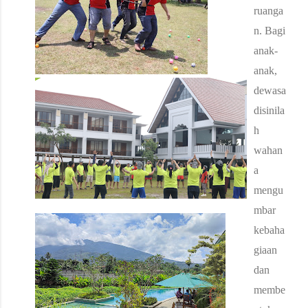
ruanga
n.
Bagi
anak-
anak,
dewasa
disinila
h
wahan
a
mengu
mbar
kebaha
giaan
dan
membe