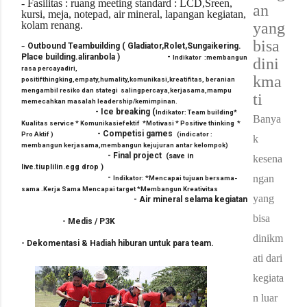
- Fasilitas : ruang meeting standard : LCD,Sreen,
an
kursi, meja, notepad, air mineral, lapangan kegiatan,
kolam renang.
yang
bisa
-
Outbound
Teambuilding
( Gladiator,Rolet,Sungaikering.
Place bu
i
ld
i
ng.al
i
ranbola )
-
Indikator :
membangun
dini
rasa percayadiri,
kma
positifthingking,empaty,humality,komunikasi,kreatifitas, beranian
mengambil resiko dan stategi salingpercaya,kerjasama,mampu
ti
memecahkan masalah leadership/kemimpinan.
-
Ice breaking
(
Indikator: Team building*
Banya
Kualitas service * Komunikasiefektif *Motivasi * Positive thinking *
-
Competisi games
Pro Aktif )
(indicator :
k
membangun kerjasama,membangun kejujuran antar kelompok)
-
Final project
(save in
kesena
live.tiuplilin.egg drop )
-
ngan
Indikator: *Mencapai tujuan bersama-
sama .Kerja Sama Mencapai target *Membangun Kreativitas
yang
-
Air mineral selama kegiatan
bisa
-
Medis / P3K
dinikm
.
-
Dekomentasi & Hadiah hiburan untuk para team
ati dari
kegiata
n luar