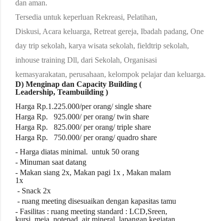
dan aman.
Tersedia untuk keperluan Rekreasi, Pelatihan,
Diskusi, Acara keluarga, Retreat gereja, Ibadah padang, One
day trip sekolah, karya wisata sekolah, fieldtrip sekolah,
inhouse training Dll, dari Sekolah, Organisasi
kemasyarakatan, perusahaan, kelompok pelajar dan keluarga.
D) Menginap dan Capacity Building (
Leadership, Teambuilding )
Harga Rp.1.225
.000/per orang/ single share
Harga Rp. 925.000/ per orang/ twin share
Harga Rp. 825.000/ per orang/ triple share
Harga Rp. 750.000/ per orang/ quadro share
- Harga diatas
minimal.
untuk
50
orang
- Minuman saat datang
- Makan siang 2x, Makan pagi 1x , Makan malam
1x
- Snack 2x
- ruang meeting disesuaikan dengan kapasitas tamu
- Fasilitas : ruang meeting standard : LCD,Sreen,
kursi, meja, notepad, air mineral, lapangan kegiatan,