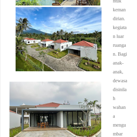
ntuk
keman
dirian.
kegiata
n luar
ruanga
n.
Bagi
anak-
anak,
dewasa
disinila
h
wahan
a
mengu
mbar