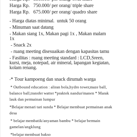
Harga Rp. 750.000/ per orang/ triple share
Harga Rp. 675.000/ per orang/ quadro share
- Harga diatas
minimal.
untuk
50
orang
- Minuman saat datang
- Makan siang 1x, Makan pagi 1x , Makan malam
1x
- Snack 2x
- ruang meeting disesuaikan dengan kapasitas tamu
- Fasilitas : ruang meeting standard : LCD,Sreen,
kursi, meja, notepad, air mineral, lapangan kegiatan,
kolam renang.
* Tour kampoeng dan snack dirumah warga
-
* Outbound education : aliran bola,hydro tower,maze ball,
balance ball,transfer watter
*praktek nandur/manen
* Marak
lauk dan permainan lumpur
*Belajar menari tari sunda
* Belajar membuat permainan anak
desa
* belajar membatik/anyaman bambu
* belajar bermain
gamelan/angklung
*belajar membuat bakso