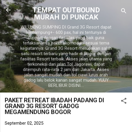
Langsung ke konten utama
TEMPAT OUTBOUND
MURAH DI PUNCAK
WILUJENG SUMPING DI Grand 3G Resort dapat
menampung+- 600 pax, hal ini tentunya di
support dengan fasilitas yang baik guna
terlaksananya paket akomodasi sesuai tema
kegiatannya. Grand 3G Resort merupakan salah
satu resort terbaru yang hadir di Bogor dengan
fasilitas Resort terbaik. Akses jalan utama yang
terkoneksi dari jalan Tol Jagorawi, dapat
ditempuh rata-rata 2 jam dari Jakarta. Akses
jalan sangat mudah dari tol ciawi lurus arah
gadog lalu belok kanan sangat mudah. YUUY
BERLIBUR DISINI....
PAKET RETREAT IBADAH PADANG DI
GRAND 3G RESORT GADOG
MEGAMENDUNG BOGOR
September 02, 2025