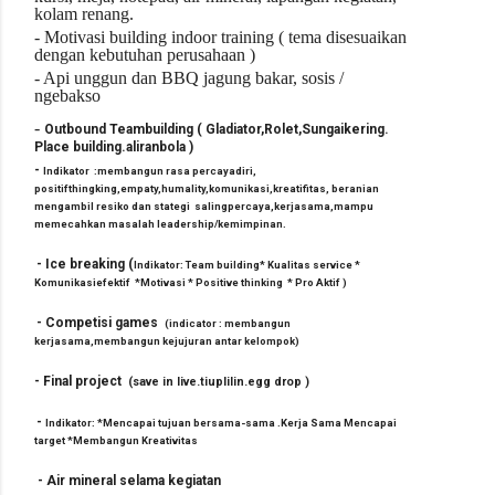
kolam renang.
- Motivasi building indoor training ( tema disesuaikan
dengan kebutuhan perusahaan )
- Api unggun dan BBQ jagung bakar, sosis /
ngebakso
-
Outbound
Teambuilding
( Gladiator,Rolet,Sungaikering.
Place bu
i
ld
i
ng.al
i
ranbola )
-
Indikator :
membangun rasa percayadiri,
positifthingking,empaty,humality,komunikasi,kreatifitas, beranian
mengambil resiko dan stategi salingpercaya,kerjasama,mampu
memecahkan masalah leadership/kemimpinan.
-
Ice breaking
(
Indikator: Team building* Kualitas service *
Komunikasiefektif *Motivasi * Positive thinking * Pro Aktif )
-
Competisi games
(indicator : membangun
kerjasama,membangun kejujuran antar kelompok)
-
Final project
(save in live.tiuplilin.egg drop )
-
Indikator: *Mencapai tujuan bersama-sama .Kerja Sama Mencapai
target *Membangun Kreativitas
-
Air mineral selama kegiatan